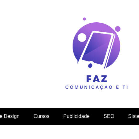
faaz comun
 e Design
Cursos
Publicidade
SEO
Sist