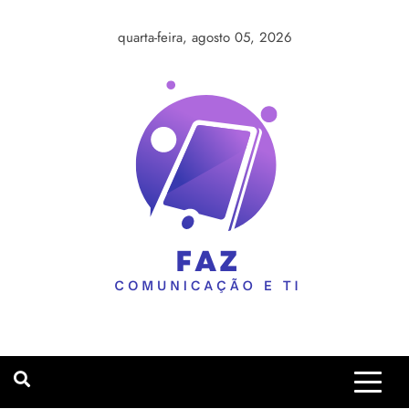
Skip
to
quarta-feira, agosto 05, 2026
content
faaz
comunicação.