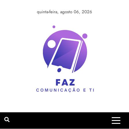
Skip
to
quinta-feira, agosto 06, 2026
content
faaz
comunicação.